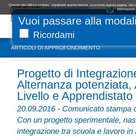
Questo sito utilizza cookies, chiudendo questo banner, scorrendo questa pagina, clicca
informazioni
Vuoi passare alla modal
LA FONDAZIONE
ORGANI E STATUTO
L
Ricordami
ARTICOLI DI APPROFONDIMENTO
Progetto di Integrazio
Alternanza potenziata,
Livello e Apprendistato
20.09.2016 - Comunicato sta
Con un progetto sperimentale, nas
integrazione tra scuola e lavoro in