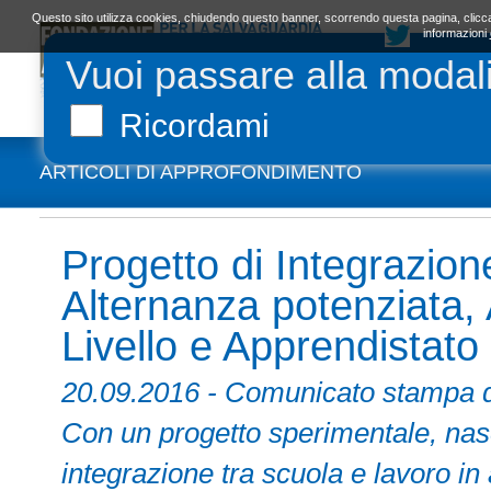
Questo sito utilizza cookies, chiudendo questo banner, scorrendo questa pagina, clicca
informazioni
Vuoi passare alla modal
LA FONDAZIONE
ORGANI E STATUTO
L
Ricordami
ARTICOLI DI APPROFONDIMENTO
Progetto di Integrazio
Alternanza potenziata,
Livello e Apprendistato
20.09.2016 - Comunicato sta
Con un progetto sperimentale, nas
integrazione tra scuola e lavoro in