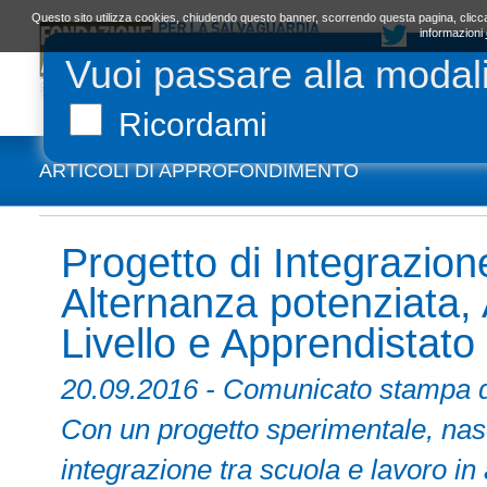
Questo sito utilizza cookies, chiudendo questo banner, scorrendo questa pagina, clicca
informazioni
Vuoi passare alla modal
LA FONDAZIONE
ORGANI E STATUTO
L
Ricordami
ARTICOLI DI APPROFONDIMENTO
Progetto di Integrazio
Alternanza potenziata,
Livello e Apprendistato
20.09.2016 - Comunicato sta
Con un progetto sperimentale, nas
integrazione tra scuola e lavoro in