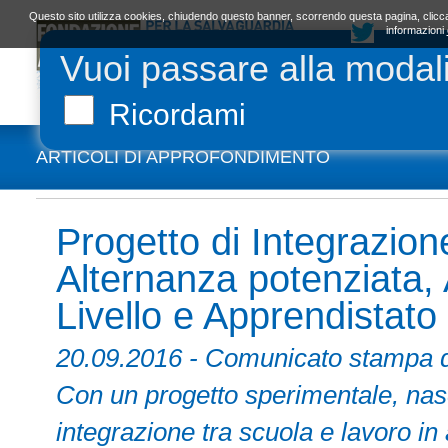
Questo sito utilizza cookies, chiudendo questo banner, scorrendo questa pagina, clicca
informazioni
Vuoi passare alla modal
LA FONDAZIONE
ORGANI E STATUTO
L
Ricordami
ARTICOLI DI APPROFONDIMENTO
Progetto di Integrazio
Alternanza potenziata,
Livello e Apprendistato
20.09.2016 - Comunicato sta
Con un progetto sperimentale, nas
integrazione tra scuola e lavoro in