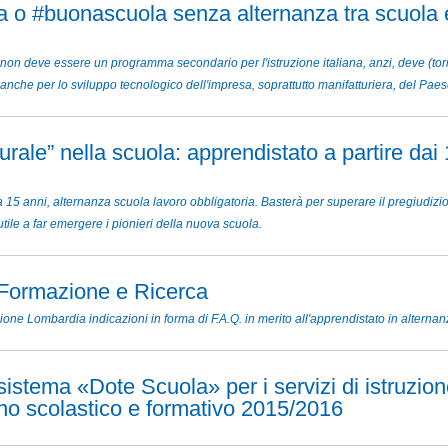
 o #buonascuola senza alternanza tra scuola 
 non deve essere un programma secondario per l'istruzione italiana, anzi, deve (to
anche per lo sviluppo tecnologico dell'impresa, soprattutto manifatturiera, del Paes
urale” nella scuola: apprendistato a partire dai
 15 anni, alternanza scuola lavoro obbligatoria. Basterà per superare il pregiudizio
ile a far emergere i pionieri della nuova scuola.
 Formazione e Ricerca
ione Lombardia indicazioni in forma di F.A.Q. in merito all'apprendistato in alternan
stema «Dote Scuola» per i servizi di istruzio
nno scolastico e formativo 2015/2016