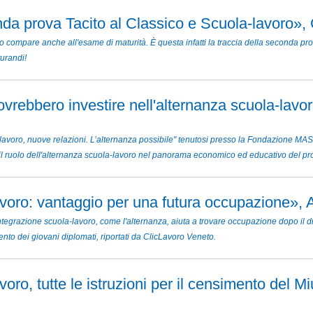
da prova Tacito al Classico e Scuola-lavoro», C
 compare anche all'esame di maturità. È questa infatti la traccia della seconda prov
turandi!
vrebbero investire nell'alternanza scuola-lavo
avoro, nuove relazioni. L’alternanza possibile" tenutosi presso la Fondazione MA
l ruolo dell'alternanza scuola-lavoro nel panorama economico ed educativo del pro
avoro: vantaggio per una futura occupazione»,
tegrazione scuola-lavoro, come l'alternanza, aiuta a trovare occupazione dopo il di
ento dei giovani diplomati, riportati da ClicLavoro Veneto.
oro, tutte le istruzioni per il censimento del M