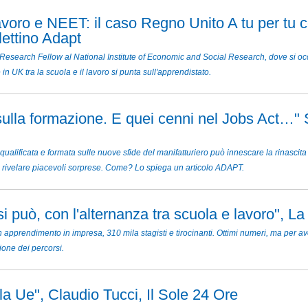
avoro e NEET: il caso Regno Unito A tu per tu 
ettino Adapt
Research Fellow al National Institute of Economic and Social Research, dove si oc
n UK tra la scuola e il lavoro si punta sull'apprendistato.
i sulla formazione. E quei cenni nel Jobs Act…"
ualificata e formata sulle nuove sfide del manifatturiero può innescare la rinascita pe
uò rivelare piacevoli sorprese. Come? Lo spiega un articolo ADAPT.
i può, con l'alternanza tra scuola e lavoro", L
 apprendimento in impresa, 310 mila stagisti e tirocinanti. Ottimi numeri, ma per a
ione dei percorsi.
lla Ue", Claudio Tucci, Il Sole 24 Ore