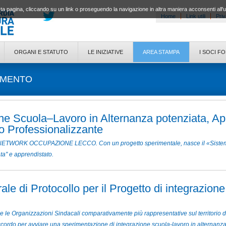
a pagina, cliccando su un link o proseguendo la navigazione in altra maniera acconsenti all'
Home
Link utili
Priv
ORGANI E STATUTO
LE INIZIATIVE
AREA STAMPA
I SOCI F
IMENTO
one Scuola–Lavoro in Alternanza potenziata, Ap
to Professionalizzante
NETWORK OCCUPAZIONE LECCO. Con un progetto sperimentale, nasce il «Sistema 
ta" e apprendistato.
le di Protocollo per il Progetto di integrazione
 e le Organizzazioni Sindacali comparativamente più rappresentative sul territorio
o per avviare una sperimentazione di integrazione scuola-lavoro in alternanza "