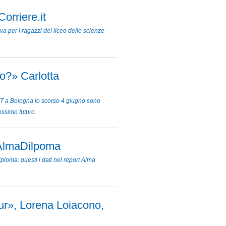
orriere.it
a per i ragazzi del liceo delle scienze
ro?» Carlotta
ST a Bologna lo scorso 4 giugno sono
ssimo futuro.
 AlmaDilpoma
ploma: questi i dati nel report Alma
iur», Lorena Loiacono,