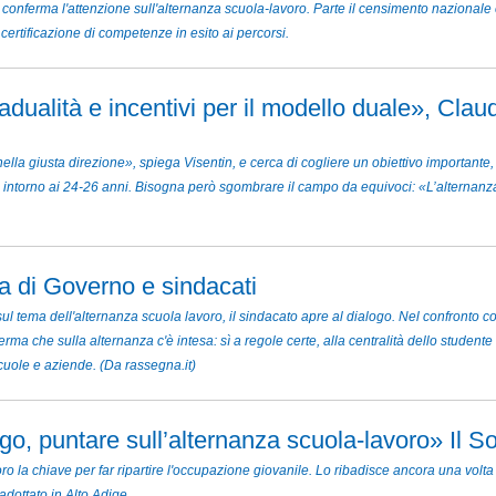
ne conferma l'attenzione sull'alternanza scuola-lavoro. Parte il censimento nazional
 certificazione di competenze in esito ai percorsi.
dualità e incentivi per il modello duale», Claud
lla giusta direzione», spiega Visentin, e cerca di cogliere un obiettivo importante, 
intorno ai 24-26 anni. Bisogna però sgombrare il campo da equivoci: «L’alternanza è a t
a di Governo e sindacati
l tema dell'alternanza scuola lavoro, il sindacato apre al dialogo. Nel confronto c
erma che sulla alternanza c'è intesa: sì a regole certe, alla centralità dello studen
scuole e aziende. (Da rassegna.it)
ogo, puntare sull’alternanza scuola-lavoro» Il S
ro la chiave per far ripartire l'occupazione giovanile. Lo ribadisce ancora una volta
dottato in Alto Adige.