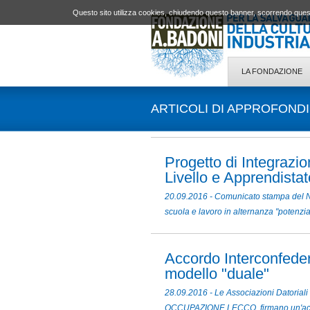
Questo sito utilizza cookies, chiudendo questo banner, scorrendo quest
LA FONDAZIONE
ARTICOLI DI APPROFOND
Progetto di Integrazi
Livello e Apprendista
20.09.2016 - Comunicato stampa del 
scuola e lavoro in alternanza "potenzia
Accordo Interconfedera
modello "duale"
28.09.2016 - Le Associazioni Datoriali
OCCUPAZIONE LECCO, firmano un'accord