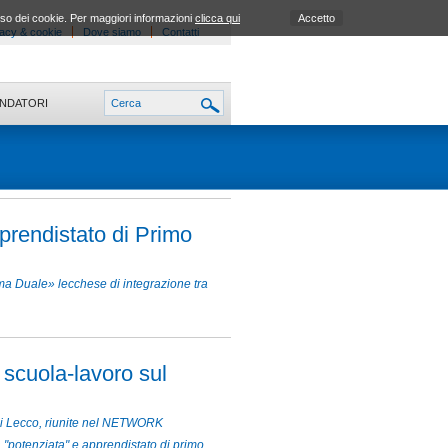
uso dei cookie. Per maggiori informazioni
clicca qui
Accetto
acy & cookie
Dove siamo
Contatti
ONDATORI
prendistato di Primo
Duale» lecchese di integrazione tra
 scuola-lavoro sul
 di Lecco, riunite nel NETWORK
potenziata" e apprendistato di primo