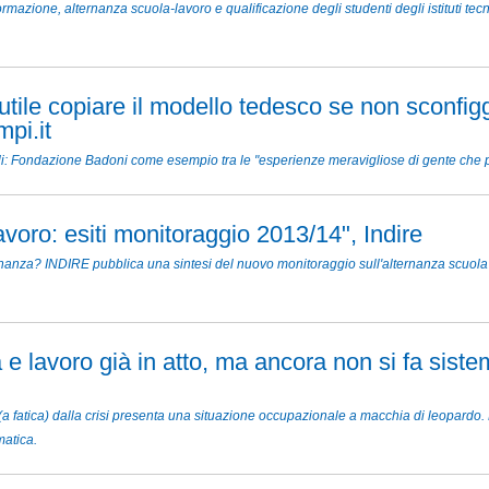
ormazione, alternanza scuola-lavoro e qualificazione degli studenti degli istituti tecn
utile copiare il modello tedesco se non sconfig
pi.it
li: Fondazione Badoni come esempio tra le "esperienze meravigliose di gente che pro
voro: esiti monitoraggio 2013/14", Indire
nanza? INDIRE pubblica una sintesi del nuovo monitoraggio sull'alternanza scuola 
 e lavoro già in atto, ma ancora non si fa sist
a fatica) dalla crisi presenta una situazione occupazionale a macchia di leopardo. 
matica.