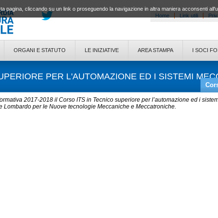
a pagina, cliccando su un link o proseguendo la navigazione in altra maniera acconsenti all'
Home
Link utili
Priv
ORGANI E STATUTO
LE INIZIATIVE
AREA STAMPA
I SOCI F
UPERIORE PER L'AUTOMAZIONE ED I SISTEMI MEC
Cors
 formativa 2017-2018 il Corso ITS in Tecnico superiore per l’automazione ed i sistem
ore Lombardo per le Nuove tecnologie Meccaniche e Meccatroniche.