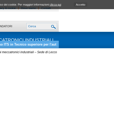
uso dei cookie. Per maggiori informazioni
clicca qui
Accetto
acy & cookie
Dove siamo
Contatti
ONDATORI
CATRONICI INDUSTRIALI
o ITS in Tecnico superiore per l'aut
i meccatronici industriali – Sede di Lecco