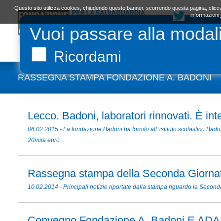
Questo sito utilizza cookies, chiudendo questo banner, scorrendo questa pagina, clicca
informazioni
Vuoi passare alla modal
LA FONDAZIONE
ORGANI E STATUTO
L
Ricordami
RASSEGNA STAMPA FONDAZIONE A. BADONI
Lecco. Badoni, laboratori rinnovati. È in
06.02.2015 - La fondazione Badoni ha fornito all’ istituto scolastico Bado
20mila euro
Rassegna stampa della Seconda Giornata
10.02.2014 - Principali notizie riportate dalla stampa riguardo la Secon
Convegno Fondazione A. Badoni E AD