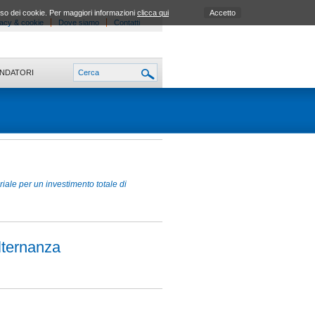
uso dei cookie. Per maggiori informazioni
clicca qui
Accetto
acy & cookie
Dove siamo
Contatti
ONDATORI
riale per un investimento totale di
lternanza