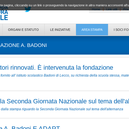
a pagina, cliccando su un link o proseguendo la navigazione in altra maniera acconsenti all'
Home
Link utili
Priv
ORGANI E STATUTO
LE INIZIATIVE
AREA STAMPA
I SOCI F
ZIONE A. BADONI
ori rinnovati. È intervenuta la fondazione
nito all’ istituto scolastico Badoni di Lecco, su richiesta della scuola stessa, mate
a Seconda Giornata Nazionale sul tema dell'a
ate dalla stampa riguardo la Seconda Giornata Nazionale sul tema dell'alternanza
e A. Badoni E ADAPT