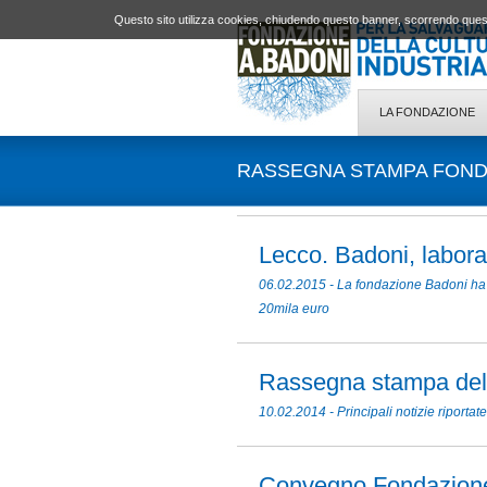
Questo sito utilizza cookies, chiudendo questo banner, scorrendo quest
LA FONDAZIONE
RASSEGNA STAMPA FONDA
Lecco. Badoni, laborat
06.02.2015 - La fondazione Badoni ha for
20mila euro
Rassegna stampa dell
10.02.2014 - Principali notizie riport
Convegno Fondazion