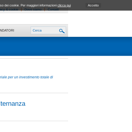
uso dei cookie. Per maggiori informazioni
clicca qui
Accetto
acy & cookie
Dove siamo
Contatti
ONDATORI
riale per un investimento totale di
lternanza