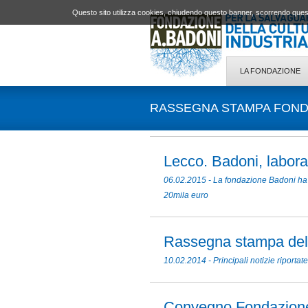
Questo sito utilizza cookies, chiudendo questo banner, scorrendo quest
LA FONDAZIONE
RASSEGNA STAMPA FONDA
Lecco. Badoni, laborat
06.02.2015 - La fondazione Badoni ha for
20mila euro
Rassegna stampa dell
10.02.2014 - Principali notizie riport
Convegno Fondazion