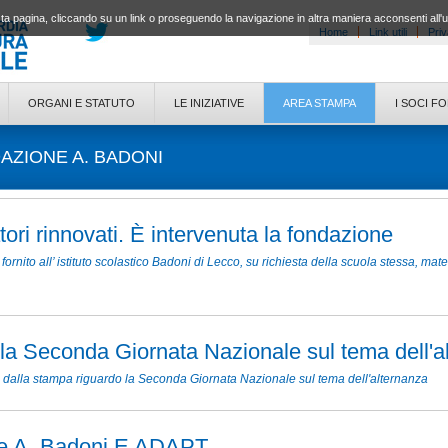
a pagina, cliccando su un link o proseguendo la navigazione in altra maniera acconsenti all'
Home
Link utili
Priv
ORGANI E STATUTO
LE INIZIATIVE
AREA STAMPA
I SOCI F
ZIONE A. BADONI
ori rinnovati. È intervenuta la fondazione
nito all’ istituto scolastico Badoni di Lecco, su richiesta della scuola stessa, mate
a Seconda Giornata Nazionale sul tema dell'a
ate dalla stampa riguardo la Seconda Giornata Nazionale sul tema dell'alternanza
e A. Badoni E ADAPT