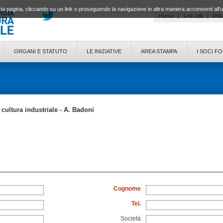
a pagina, cliccando su un link o proseguendo la navigazione in altra maniera acconsenti all'
Home
Link utili
Priv
ORGANI E STATUTO
LE INIZIATIVE
AREA STAMPA
I SOCI F
cultura industriale - A. Badoni
Cognome
Tel.
Società