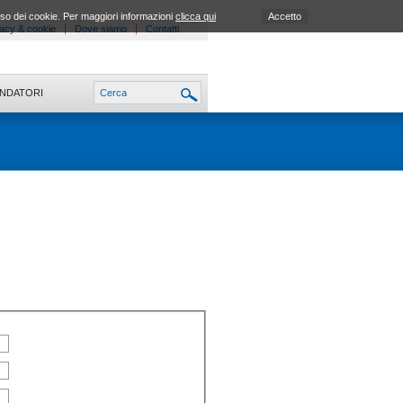
uso dei cookie. Per maggiori informazioni
clicca qui
Accetto
acy & cookie
Dove siamo
Contatti
ONDATORI