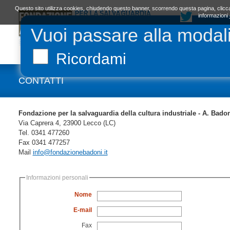
Questo sito utilizza cookies, chiudendo questo banner, scorrendo questa pagina, clicca
informazioni
Vuoi passare alla modal
LA FONDAZIONE
ORGANI E STATUTO
L
Ricordami
CONTATTI
Fondazione per la salvaguardia della cultura industriale - A. Bado
Via Caprera 4, 23900 Lecco (LC)
Tel. 0341 477260
Fax 0341 477257
Mail
info@fondazionebadoni.it
Informazioni personali
Nome
E-mail
Fax