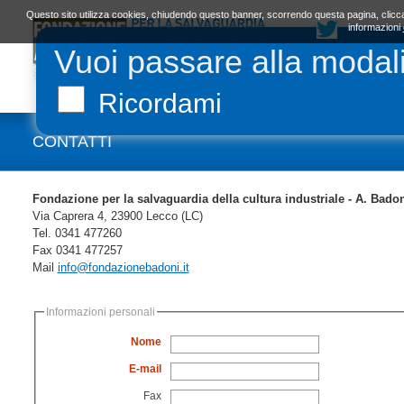
Questo sito utilizza cookies, chiudendo questo banner, scorrendo questa pagina, clicca
informazioni
Vuoi passare alla modal
LA FONDAZIONE
ORGANI E STATUTO
L
Ricordami
CONTATTI
Fondazione per la salvaguardia della cultura industriale - A. Bado
Via Caprera 4, 23900 Lecco (LC)
Tel. 0341 477260
Fax 0341 477257
Mail
info@fondazionebadoni.it
Informazioni personali
Nome
E-mail
Fax