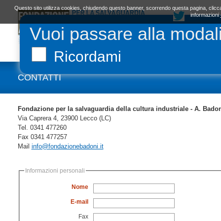
Questo sito utilizza cookies, chiudendo questo banner, scorrendo questa pagina, clicca
informazioni
Vuoi passare alla modal
LA FONDAZIONE
ORGANI E STATUTO
L
Ricordami
CONTATTI
Fondazione per la salvaguardia della cultura industriale - A. Bado
Via Caprera 4, 23900 Lecco (LC)
Tel. 0341 477260
Fax 0341 477257
Mail
info@fondazionebadoni.it
Informazioni personali
Nome
E-mail
Fax