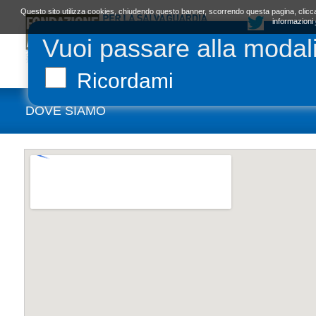
Questo sito utilizza cookies, chiudendo questo banner, scorrendo questa pagina, clicca
informazioni
Vuoi passare alla modal
LA FONDAZIONE
ORGANI E STATUTO
L
Ricordami
DOVE SIAMO