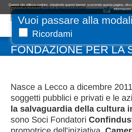
Questo sito utilizza cookies, chiudendo questo banner, scorrendo questa pagina, clicca
informazioni
Vuoi passare alla modal
LA FONDAZIONE
ORGANI E STATUTO
L
Ricordami
FONDAZIONE PER LA 
CULTURA INDUSTRIALE
Nasce a Lecco a dicembre 2011 gr
soggetti pubblici e privati e le az
la salvaguardia della cultura 
sono Soci Fondatori
Confindust
promotrice dell'iniziativa,
Camer