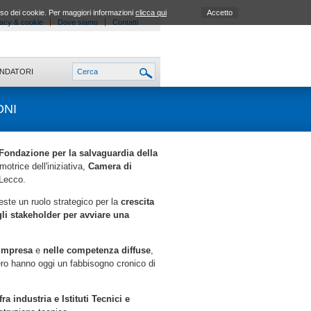
uso dei cookie. Per maggiori informazioni
clicca qui
Accetto
acy & cookie
Dove siamo
Contatti
ONDATORI
ONI
Fondazione per la salvaguardia della
otrice dell'iniziativa,
Camera di
 Lecco.
veste un ruolo strategico per la
crescita
agli stakeholder per avviare una
’impresa
e
nelle competenza diffuse
,
ero hanno oggi un fabbisogno cronico di
a industria e Istituti Tecnici e