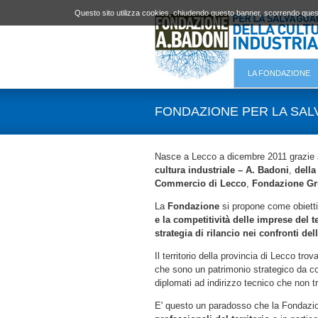
Questo sito utilizza cookies, chiudendo questo banner, scorrendo quest
LA FONDAZIONE
FONDAZIONE PER LA SAL
Nasce a Lecco a dicembre 2011 grazie alle
cultura industriale – A. Badoni
,
della
Commercio di Lecco
,
Fondazione Gru
La
Fondazione
si propone come obiettiv
e la competitività delle imprese del t
strategia di rilancio nei confronti del
Il territorio della provincia di Lecco tr
che sono un patrimonio strategico da co
diplomati ad indirizzo tecnico che non t
E' questo un paradosso che la Fondazion