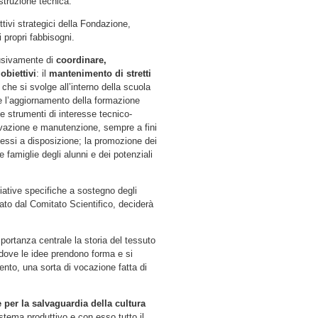
struzione tecnica.
ttivi strategici della Fondazione,
 propri fabbisogni.
usivamente di
coordinare,
obiettivi
: il
mantenimento di stretti
ca che si svolge all’interno della scuola
 e l’aggiornamento della formazione
e strumenti di interesse tecnico-
ervazione e manutenzione, sempre a fini
messi a disposizione; la promozione dei
le famiglie degli alunni e dei potenziali
ziative specifiche a sostegno degli
ato dal Comitato Scientifico, deciderà
mportanza centrale la storia del tessuto
i, dove le idee prendono forma e si
nto, una sorta di vocazione fatta di
per la salvaguardia della cultura
stema produttivo e con esso tutto il