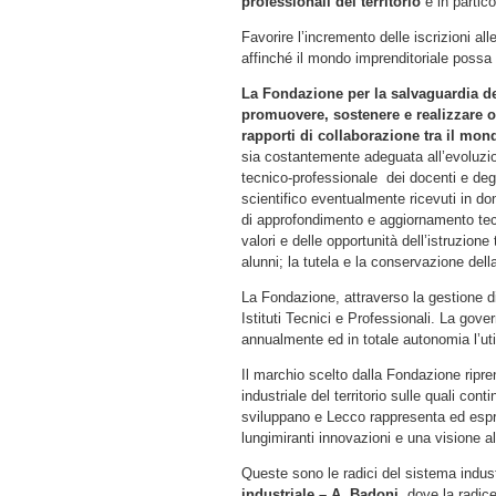
professionali del territorio
e in partic
Favorire l’incremento delle iscrizioni all
affinché il mondo imprenditoriale possa a
La Fondazione per la salvaguardia del
promuovere, sostenere e realizzare og
rapporti di collaborazione tra il mond
sia costantemente adeguata all’evoluzion
tecnico-professionale dei docenti e degl
scientifico eventualmente ricevuti in do
di approfondimento e aggiornamento tecni
valori e delle opportunità dell’istruzione 
alunni; la tutela e la conservazione dell
La Fondazione, attraverso la gestione di
Istituti Tecnici e Professionali. La gov
annualmente ed in totale autonomia l’util
Il marchio scelto dalla Fondazione ripren
industriale del territorio sulle quali con
sviluppano e Lecco rappresenta ed esprim
lungimiranti innovazioni e una visione al 
Queste sono le radici del sistema industr
industriale – A. Badoni
, dove la radic