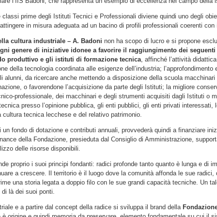
olare l’IIS Badoni, che rappresenta un esempio di eccellenza nel campo della i
e classi prime degli Istituti Tecnici e Professionali diviene quindi uno degli obie
ttingere in misura adeguata ad un bacino di profili professionali coerenti con i
la cultura industriale – A. Badoni
non ha scopo di lucro e si propone escl
ni genere di iniziative idonee a favorire il raggiungimento dei seguenti 
o produttivo e gli istituti di formazione tecnica
, affinché l’attività didatti
e della tecnologia coordinata alle esigenze dell’industria; l’approfondimento
i alunni, da ricercare anche mettendo a disposizione della scuola macchinari 
nazione, o favorendone l’acquisizione da parte degli Istituti; la migliore cons
co-professionale, dei macchinari e degli strumenti acquisiti dagli Istituti o 
tecnica presso l’opinione pubblica, gli enti pubblici, gli enti privati interessati, 
a cultura tecnica lecchese e del relativo patrimonio.
 un fondo di dotazione e contributi annuali, provvederà quindi a finanziare ini
ernance della Fondazione, presieduta dal Consiglio di Amministrazione, support
izzo delle risorse disponibili.
de proprio i suoi principi fondanti: radici profonde tanto quanto è lunga e di i
tinuare a crescere. Il territorio è il luogo dove la comunità affonda le sue radic
e una storia legata a doppio filo con le sue grandi capacità tecniche. Un tale
di là dei suoi ponti.
iale e a partire dal concept della radice si sviluppa il brand della
Fondazione 
e è origine e quindi memoria da preservare, elemento fondamentale su cui il si