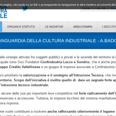
a pagina, cliccando su un link o proseguendo la navigazione in altra maniera acconsenti all'
Home
Link utili
Priv
ORGANI E STATUTO
LE INIZIATIVE
AREA STAMPA
I SOCI F
VAGUARDIA DELLA CULTURA INDUSTRIALE - A.BAD
 sinergie attivate fra soggetti pubblici e privati e le aziende del territorio la
quale sono Soci Fondatori
Confindustria Lecco e Sondrio
, che è anche prom
ppo Credito Valtellinese
e un gruppo di imprese associate a Confindustria
o prioritario la
valorizzazione e il sostegno all’Istruzione Tecnica
, che ri
erritorio. Scopo dell'iniziativa è inoltre quello di dare un segnale forte 
l’istruzione tecnico industriale.
ova alcune delle sue più importanti leve competitive nel
forte radicamento dell
nservare e accrescere. Tuttavia, le imprese lecchesi del sistema manifatturi
rova risposta.
e vuole contribuire a risolvere
anche rafforzando ulteriormente il legame fr