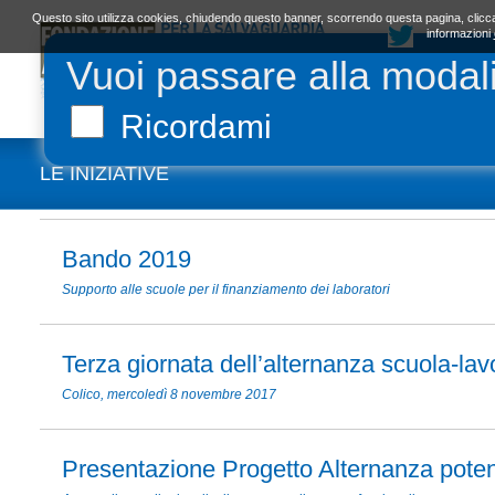
Questo sito utilizza cookies, chiudendo questo banner, scorrendo questa pagina, clicca
informazioni
Vuoi passare alla modal
LA FONDAZIONE
ORGANI E STATUTO
L
Ricordami
LE INIZIATIVE
Bando 2019
Supporto alle scuole per il finanziamento dei laboratori
Terza giornata dell’alternanza scuola-lav
Colico, mercoledì 8 novembre 2017
Presentazione Progetto Alternanza poten