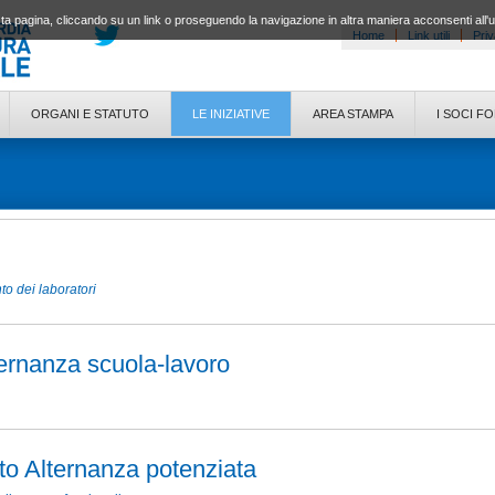
a pagina, cliccando su un link o proseguendo la navigazione in altra maniera acconsenti all'
Home
Link utili
Priv
ORGANI E STATUTO
LE INIZIATIVE
AREA STAMPA
I SOCI F
to dei laboratori
ternanza scuola-lavoro
to Alternanza potenziata