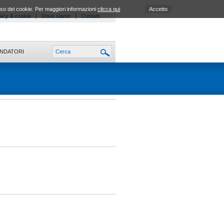
uso dei cookie. Per maggiori informazioni
clicca qui
Accetto
acy & cookie
Dove siamo
Contatti
ONDATORI