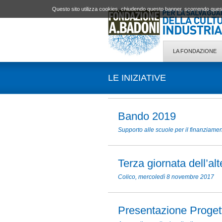
Questo sito utilizza cookies, chiudendo questo banner, scorrendo quest
LA FONDAZIONE
LE INIZIATIVE
Bando 2019
Supporto alle scuole per il finanziamen
Terza giornata dell’al
Colico, mercoledì 8 novembre 2017
Presentazione Proget