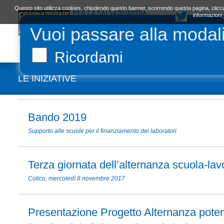
Questo sito utilizza cookies, chiudendo questo banner, scorrendo questa pagina, clicca
informazioni
Vuoi passare alla modal
LA FONDAZIONE
ORGANI E STATUTO
L
Ricordami
LE INIZIATIVE
Bando 2019
Supporto alle scuole per il finanziamento dei laboratori
Terza giornata dell’alternanza scuola-lav
Colico, mercoledì 8 novembre 2017
Presentazione Progetto Alternanza poten