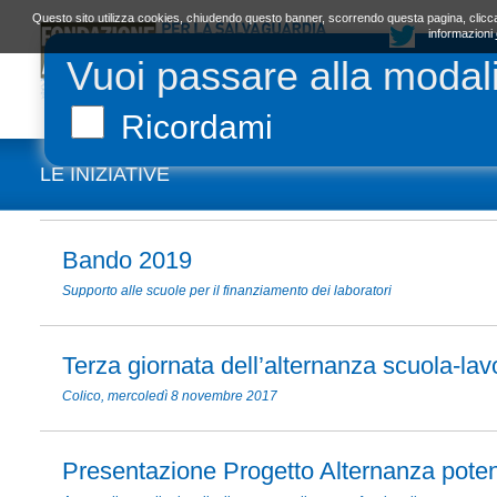
Questo sito utilizza cookies, chiudendo questo banner, scorrendo questa pagina, clicca
informazioni
Vuoi passare alla modal
LA FONDAZIONE
ORGANI E STATUTO
L
Ricordami
LE INIZIATIVE
Bando 2019
Supporto alle scuole per il finanziamento dei laboratori
Terza giornata dell’alternanza scuola-lav
Colico, mercoledì 8 novembre 2017
Presentazione Progetto Alternanza poten