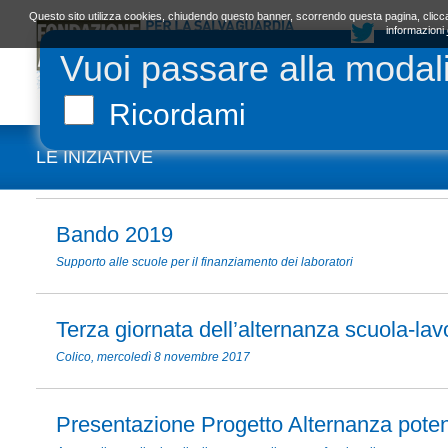
Questo sito utilizza cookies, chiudendo questo banner, scorrendo questa pagina, clicca
informazioni
Vuoi passare alla modal
LA FONDAZIONE
ORGANI E STATUTO
L
Ricordami
LE INIZIATIVE
Bando 2019
Supporto alle scuole per il finanziamento dei laboratori
Terza giornata dell’alternanza scuola-lav
Colico, mercoledì 8 novembre 2017
Presentazione Progetto Alternanza poten