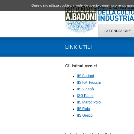
Questo sito utilizza cookies, chiudendo questo banner, scorrendo quest
LA FONDAZIONE
LINK UTILI
Gli istituti tecnici
IIS Badoni
IIS P.A. Fiocchi
IIS Viganò
ISG Parini
IIS Marco Polo
IIS Rota
IIS Greppi