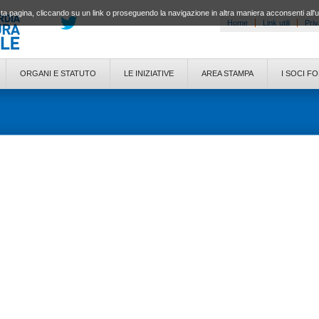
a pagina, cliccando su un link o proseguendo la navigazione in altra maniera acconsenti all'
Home
Link utili
Priv
ORGANI E STATUTO
LE INIZIATIVE
AREA STAMPA
I SOCI F