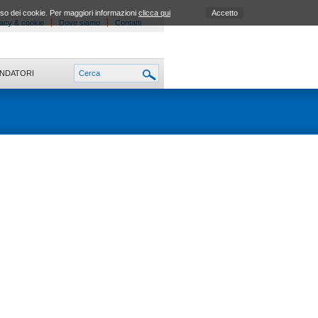
uso dei cookie. Per maggiori informazioni
clicca qui
Accetto
acy & cookie
Dove siamo
Contatti
ONDATORI