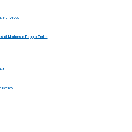
iale di Lecco
ità di Modena e Reggio Emilia
cco
e ricerca