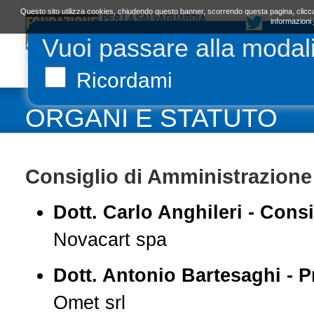
Questo sito utilizza cookies, chiudendo questo banner, scorrendo questa pagina, clicca
informazioni
Vuoi passare alla modal
LA FONDAZIONE
ORGANI E STATUTO
L
Ricordami
ORGANI E STATUTO
Consiglio di Amministrazione
Dott. Carlo Anghileri - Consi
Novacart spa
Dott. Antonio Bartesaghi - P
Omet srl