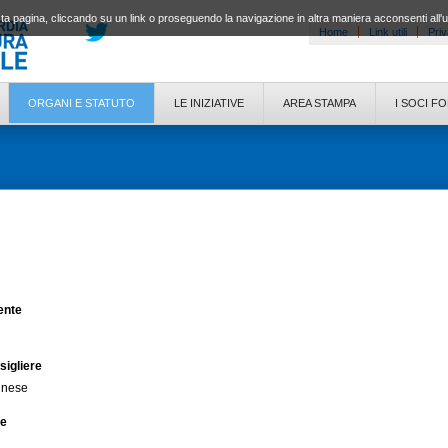
a pagina, cliccando su un link o proseguendo la navigazione in altra maniera acconsenti all'
Home
Link utili
Priv
ORGANI E STATUTO
LE INIZIATIVE
AREA STAMPA
I SOCI F
ente
sigliere
inese
re