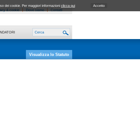
uso dei cookie. Per maggiori informazioni
clicca qui
Accetto
acy & cookie
Dove siamo
Contatti
ONDATORI
Visualizza lo Statuto