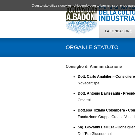
Questo sito utilizza cookies, chiudendo questo banner, scorrendo quest
LA FONDAZIONE
ORGANI E STATUTO
Consiglio di Amministrazione
Dott. Carlo Anghileri - Consigliere
Novacart spa
Dott. Antonio Bartesaghi - Presid
Omet srl
Dott.ssa Tiziana Colombera - Con
Fondazione Gruppo Credito Valtell
Sig. Giovanni Dell'Era - Consiglie
Dell'Era Giuseppe srl