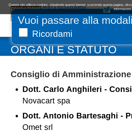
Questo sito utilizza cookies, chiudendo questo banner, scorrendo questa pagina, clicca
informazioni
Vuoi passare alla modal
LA FONDAZIONE
ORGANI E STATUTO
L
Ricordami
ORGANI E STATUTO
Consiglio di Amministrazione
Dott. Carlo Anghileri - Consi
Novacart spa
Dott. Antonio Bartesaghi - P
Omet srl