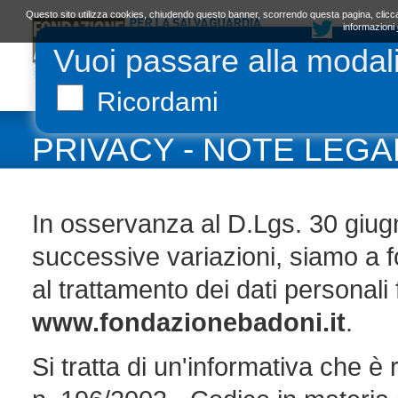
Questo sito utilizza cookies, chiudendo questo banner, scorrendo questa pagina, clicca
informazioni
Vuoi passare alla modal
LA FONDAZIONE
ORGANI E STATUTO
L
Ricordami
PRIVACY - NOTE LEGA
In osservanza al D.Lgs. 30 giug
successive variazioni, siamo a f
al trattamento dei dati personali fo
www.fondazionebadoni.it
.
Si tratta di un'informativa che è 