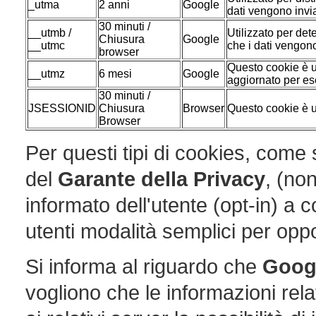
_utma
2 anni
Google
dati vengono invia
30 minuti /
__utmb /
Utilizzato per det
Chiusura
Google
__utmc
che i dati vengono
browser
Questo cookie è ut
__utmz
6 mesi
Google
aggiornato per ese
30 minuti /
JSESSIONID
Chiusura
Browser
Questo cookie è u
Browser
Per questi tipi di cookies, com
del
Garante della Privacy
, (no
informato dell'utente (opt-in) a 
utenti modalità semplici per oppo
Si informa al riguardo che
Goog
vogliono che le informazioni rela