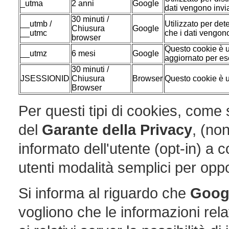
_utma
2 anni
Google
dati vengono invia
30 minuti /
__utmb /
Utilizzato per det
Chiusura
Google
__utmc
che i dati vengono
browser
Questo cookie è ut
__utmz
6 mesi
Google
aggiornato per ese
30 minuti /
JSESSIONID
Chiusura
Browser
Questo cookie è u
Browser
Per questi tipi di cookies, com
del
Garante della Privacy
, (no
informato dell'utente (opt-in) a 
utenti modalità semplici per oppo
Si informa al riguardo che
Goog
vogliono che le informazioni rela