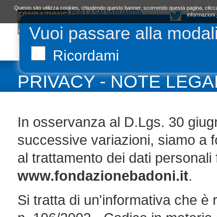
Questo sito utilizza cookies, chiudendo questo banner, scorrendo questa pagina, clicca
informazioni
Vuoi passare alla modal
LA FONDAZIONE
ORGANI E STATUTO
L
Ricordami
PRIVACY - NOTE LEGA
In osservanza al D.Lgs. 30 giug
successive variazioni, siamo a f
al trattamento dei dati personali fo
www.fondazionebadoni.it
.
Si tratta di un'informativa che è 