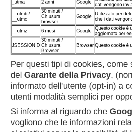
_utma
2 anni
Google
dati vengono invia
30 minuti /
__utmb /
Utilizzato per det
Chiusura
Google
__utmc
che i dati vengono
browser
Questo cookie è ut
__utmz
6 mesi
Google
aggiornato per ese
30 minuti /
JSESSIONID
Chiusura
Browser
Questo cookie è u
Browser
Per questi tipi di cookies, com
del
Garante della Privacy
, (no
informato dell'utente (opt-in) a 
utenti modalità semplici per oppo
Si informa al riguardo che
Goog
vogliono che le informazioni rela