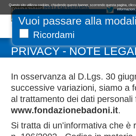
Questo sito utilizza cookies, chiudendo questo banner, scorrendo questa pagina, clicca
informazioni
Vuoi passare alla modal
LA FONDAZIONE
ORGANI E STATUTO
L
Ricordami
PRIVACY - NOTE LEGA
In osservanza al D.Lgs. 30 giug
successive variazioni, siamo a f
al trattamento dei dati personali fo
www.fondazionebadoni.it
.
Si tratta di un'informativa che è 